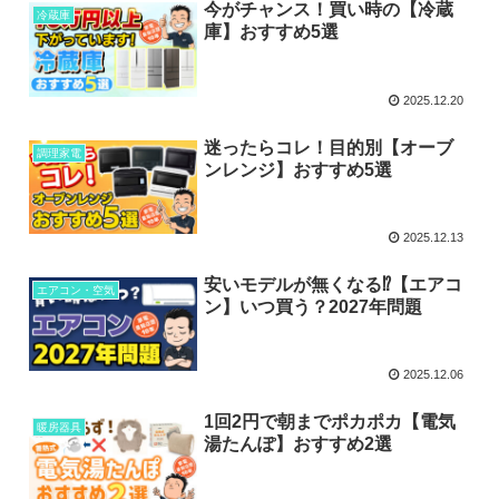
今がチャンス！買い時の【冷蔵
冷蔵庫
庫】おすすめ5選
2025.12.20
迷ったらコレ！目的別【オーブ
調理家電
ンレンジ】おすすめ5選
2025.12.13
安いモデルが無くなる⁉【エアコ
エアコン・空気
ン】いつ買う？2027年問題
2025.12.06
1回2円で朝までポカポカ【電気
暖房器具
湯たんぽ】おすすめ2選