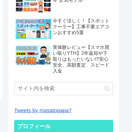
年 全30モデル
今すぐ涼しく！【スポット
クーラー】工事不要エアコ
ンおすすめ5選
実体験レビュー【スマホ買
い取りYTH】2年返却や下
取りはもったいない!?安心
安全、高額査定、スピード
入金
Tweets by masatopapa7
プロフィール