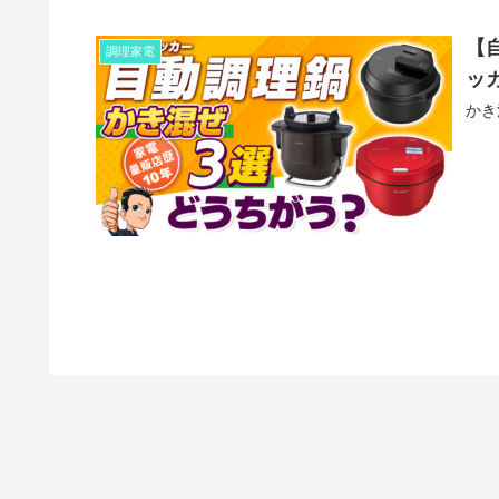
【
調理家電
ッ
かき