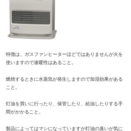
特徴は、ガスファンヒーターほどではありませんが
火を
使います
ので速暖性はあること。
燃焼するときに
水蒸気
が発生しますので
加湿効果
がある
こと。
灯油
を買いに行ったり、保管したり、
給油
したりする手
間がかかること。
製品によってはマシ
になっていますが灯油の
臭いが気に