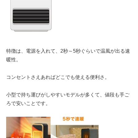
特徴は、電源を入れて、
2秒～5秒ぐらい
で温風が出る速
暖性。
コンセント
さえあればどこでも使える便利さ。
小型で
持ち運びがしやすい
モデルが多くて、
値段も手ご
ろ
で安いことです。