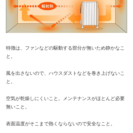
特徴は、
ファン
などの駆動する部分が無いため静かなこ
と。
風を出さないので、
ハウスダストなど
を巻き上げないこ
と。
空気が乾燥
しにくいこと。メンテナンスが
ほとんど必要
無い
こと。
表面温度がそこまで
熱くならない
ので安全なこと。