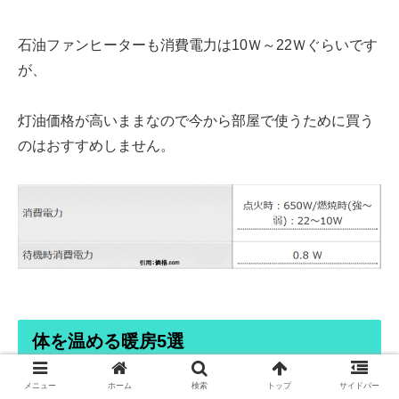
石油ファンヒーターも消費電力は
10Ｗ～22Ｗぐらい
です
が、
灯油価格が高いまま
なので今から部屋で使うために買う
のはおすすめしません。
体を温める暖房5選
メニュー
ホーム
検索
トップ
サイドバー