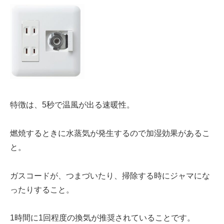
特徴は、
5秒で温風
が出る速暖性。
燃焼するときに
水蒸気
が発生するので
加湿効果
があるこ
と。
ガスコード
が、
つまづい
たり、
掃除する時
にジャマにな
ったりすること。
1時間に1回程度の
換気
が推奨されていることです。