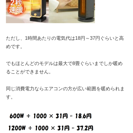
ただし、
1時間あたりの電気代は18円～37円
ぐらいと高
めです。
でもほとんどのモデルは
最大で8畳ぐらいまで
しか暖め
ることができません。
同じ消費電力なら
エアコン
の方が広い範囲を暖められま
す。