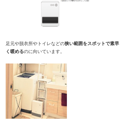
足元
や
脱衣所
や
トイレ
などの
狭い範囲をスポットで素早
く暖める
のに向いています。