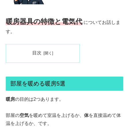
暖房器具の特徴と電気代
についてお話しま
す。
目次
部屋を暖める暖房5選
暖房
の目的は2つあります。
部屋の
空気
を暖めて
室温を上げるか、
体
を直接温め
て体
温を上げるか、です。