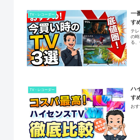
一
TV・レコーダー
す
テレ
の時
る、
ハ
TV・レコーダー
す
おす