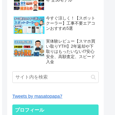
年 全30モデル
今すぐ涼しく！【スポット
クーラー】工事不要エアコ
ンおすすめ5選
実体験レビュー【スマホ買
い取りYTH】2年返却や下
取りはもったいない!?安心
安全、高額査定、スピード
入金
Tweets by masatopapa7
プロフィール