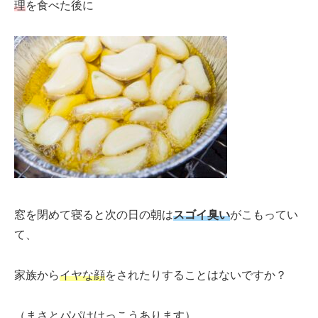
理
を食べた後に
窓を閉めて寝ると次の日の朝は
スゴイ臭い
がこもってい
て、
家族から
イヤな顔
をされたりすることはないですか？
（まさとパパはけっこうあります）