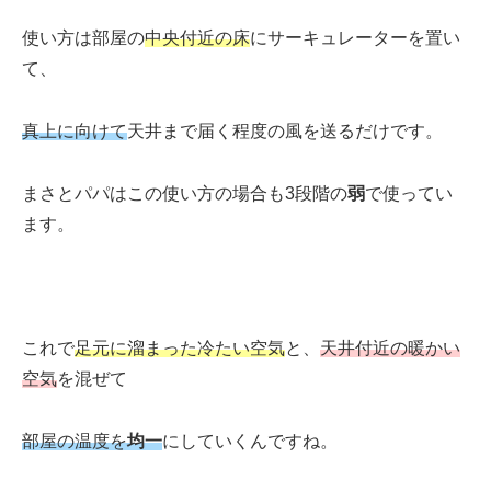
使い方は部屋の
中央付近の床
にサーキュレーターを置い
て、
真上に向けて
天井まで届く程度の風を送るだけです。
まさとパパはこの使い方の場合も3段階の
弱
で使ってい
ます。
これで
足元に溜まった冷たい空気
と、
天井付近の暖かい
空気
を混ぜて
部屋の温度を
均一
にしていくんですね。