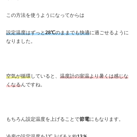
この方法を使うようになってからは
設定温度はずっと
28℃
のままでも
快適
に過ごせる
ように
なりました。
空気が循環
していると、
温度計の室温より暑くは感じな
くなる
んですね。
もちろん設定温度を上げることで
節電
にもなります。
冷房の設定温度を1℃上げると約
13％
、