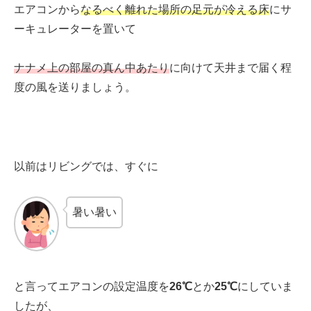
エアコンから
なるべく離れた場所の足元が冷える床
にサ
ーキュレーターを置いて
ナナメ上の部屋の真ん中あたり
に向けて天井まで届く程
度の風を送りましょう。
以前はリビングでは、すぐに
暑い暑い
と言ってエアコンの設定温度を
26℃
とか
25℃
にしていま
したが、