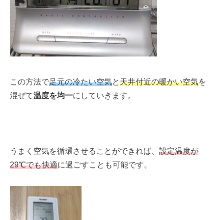
この方法で
足元の冷たい空気
と
天井付近の暖かい空気
を
混ぜて
温度を均一
にしていきます。
うまく空気を循環させることができれば、
設定温度が
29℃
でも快適
に過ごすことも可能です。