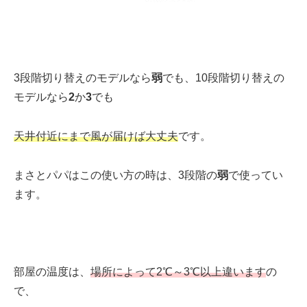
3段階切り替えのモデルなら
弱
でも、10段階切り替えの
モデルなら
2
か
3
でも
天井付近にまで風が届けば大丈夫
です。
まさとパパはこの使い方の時は、3段階の
弱
で使ってい
ます。
部屋の温度は、
場所によって
2℃～3℃以上違います
の
で、