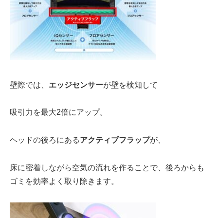
壁際では
、
エッジセンサー
が壁を検知して
吸引力を最大2倍にアップ。
ヘッドの後ろ
にある
アクティブフラップ
が、
床に密着しながら空気の流れ
を作ることで、後ろからも
ゴミを効率よく取り除きます。