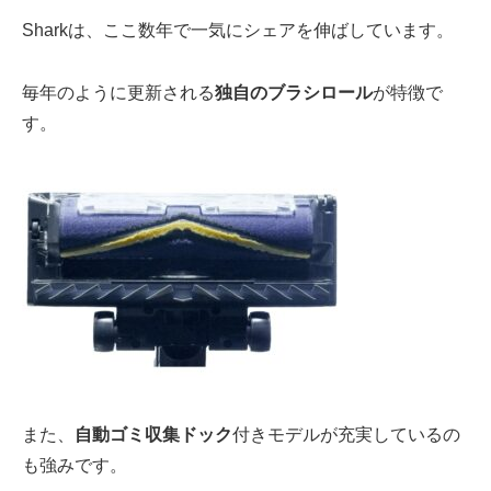
Sharkは、ここ数年で
一気にシェア
を伸ばしています。
毎年のように更新される
独自のブラシロール
が特徴で
す。
また、
自動ゴミ収集
ドック
付きモデルが充実
しているの
も強みです。