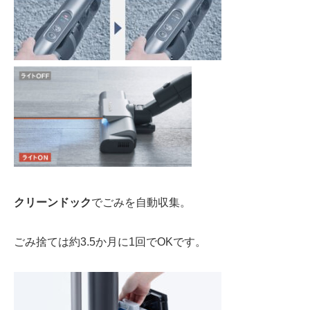
クリーンドック
で
ごみを自動収集。
ごみ捨ては
約3.5か月に1回
でOKです。