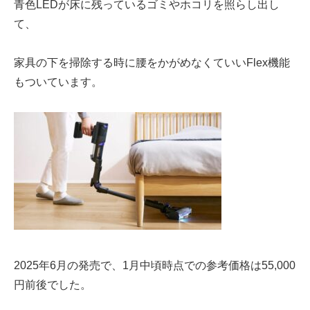
青色LEDが
床に残っているゴミやホコリを照らし出し
て、
家具の下を掃除
する時に腰をかがめなくていい
Flex機能
もついています。
2025年6月の発売で、1月中頃時点での参考価格は
55,000
円前後
でした。