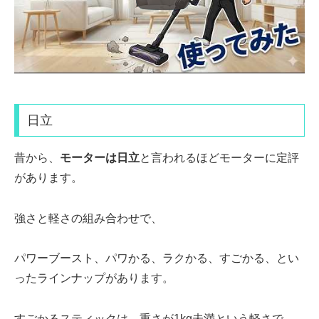
日立
昔から、
モーターは日立
と言われるほどモーターに定評
があります。
強さと軽さの組み合わせで、
パワーブースト
、
パワかる
、
ラクかる
、
すごかる
、とい
ったラインナップがあります。
すごかるスティックは、
重さが1kg未満
という軽さで