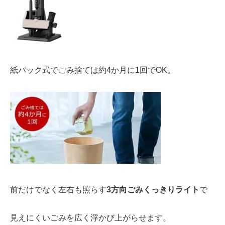
紙パック式で
ごみ捨ては約4か月に1回
でOK。
前だけでなく左右も照らす
3方向ごみくっきりライト
で
見えにくいごみを広く浮かび上がらせます。