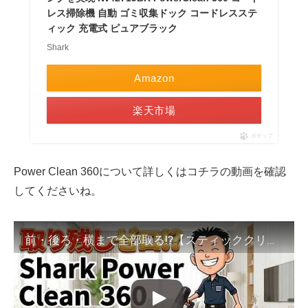
レス掃除機 自動 ゴミ収集ドック コードレスステ
ィック 充電式 ピュアブラック
Shark
Amazon
楽天市場
ポチップ
Power Clean 360について詳しくは
コチラの動画
を確認
してくださいね。
前・後ろ・横まで全部取る⁉【スティッククリーナー】Shark Power Clean 360